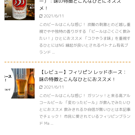
ー）：味の特徴とこんなひとにオスス
メ！
2021/6/11
このビールはこんな感じ！ 炭酸の刺激とのど越し重
視でやや独特の香りがする 「ビールはごくごく飲み
たい！」ひとにおススメ 「コクやうま味」を重視す
るひとにはNG 縁起が良いとされるベトナム有名ブ
ランド ...
【レビュー】フィリピン レッドホース：
味の特徴とこんなひとにおススメ！
2021/6/11
このビールはこんな感じ！ ガツンッ！と来る高アル
コールビール 「変わったビール」が飲んでみたいひ
とにおススメ 飲みきれるか自信が無いひとは本記事
でチェック！ 市民に愛されているフィリピンブラン
ド Ma ...