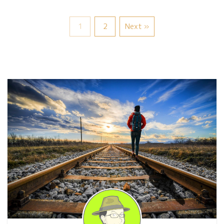
1
2
Next »