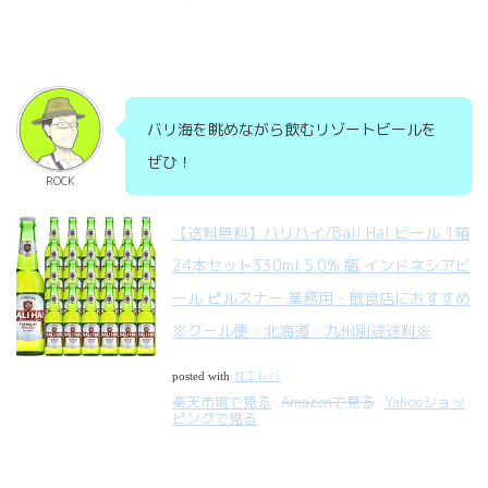
バリ海を眺めながら飲むリゾートビールを
ぜひ！
ROCK
【送料無料】バリハイ/Bali Hai ビール 1箱
24本セット330ml 5.0% 瓶 インドネシアビ
ール ピルスナー 業務用・飲食店におすすめ
※クール便・北海道・九州別途送料※
カエレバ
posted with
楽天市場で見る
Amazonで見る
Yahooショッ
ピングで見る