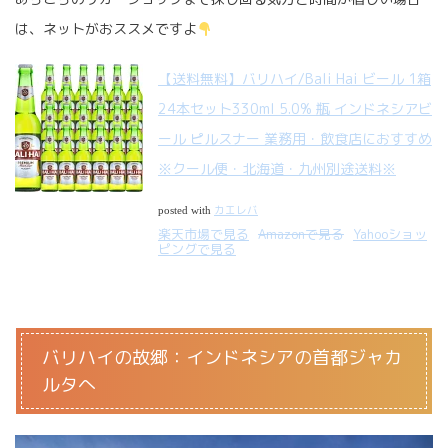
は、ネットがおススメですよ
【送料無料】バリハイ/Bali Hai ビール 1箱
24本セット330ml 5.0% 瓶 インドネシアビ
ール ピルスナー 業務用・飲食店におすすめ
※クール便・北海道・九州別途送料※
カエレバ
posted with
楽天市場で見る
Amazonで見る
Yahooショッ
ピングで見る
バリハイの故郷：インドネシアの首都ジャカ
ルタへ