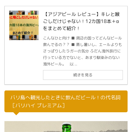
【アジアビール レビュー】キレと喉
ごしだけじゃない！12カ国18本＋α
をまとめて紹介！
こんなひと向け ■ 周辺の国ってどんなビール
飲んでるの？？ ■ 蒸し暑いし、エールよりも
さっぱりしたラガーの気分 ふだん海外旅行に
行っている方でないと、あまり馴染みのない
海外ビール。 以 ...
続きを見る
バリ島へ観光したときに飲んだビール！の代名詞
［バリハイ プレミアム］