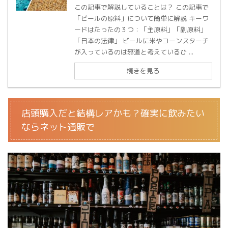
この記事で解説していることは？ この記事で
「ビールの原料」について簡単に解説 キーワ
ードはたったの３つ：「主原料」「副原料」
「日本の法律」 ビールに米やコーンスターチ
が入っているのは邪道と考えているひ ...
続きを見る
店頭購入だと結構レアかも？確実に飲みたい
ならネット通販で