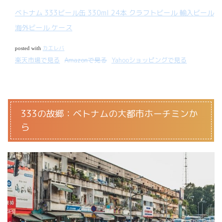
ベトナム 333ビール缶 330ml 24本 クラフトビール 輸入ビール
海外ビール ケース
カエレバ
posted with
楽天市場で見る
Amazonで見る
Yahooショッピングで見る
333の故郷：ベトナムの大都市ホーチミンか
ら