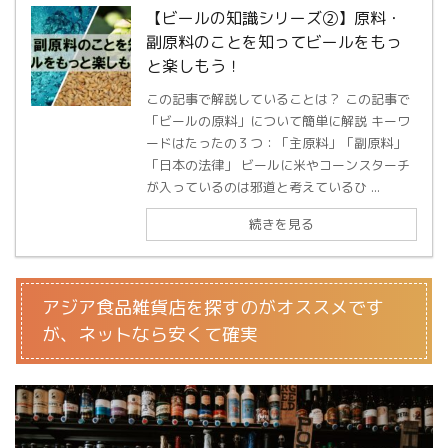
【ビールの知識シリーズ②】原料・
副原料のことを知ってビールをもっ
と楽しもう！
この記事で解説していることは？ この記事で
「ビールの原料」について簡単に解説 キーワ
ードはたったの３つ：「主原料」「副原料」
「日本の法律」 ビールに米やコーンスターチ
が入っているのは邪道と考えているひ ...
続きを見る
アジア食品雑貨店を探すのがオススメです
が、ネットなら安くて確実