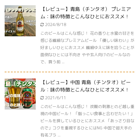
【レビュー】青島（チンタオ） プレミア
ム：味の特徴とこんなひとにおススメ！
2024/8/18
このビールはこんな感じ！ 花の香りと水蜜の甘さを
感じる繊細なプレミアムビール 「優しい味わい」が
好ましいひとにおススメ 繊細ゆえに味を拾うことが
面倒なひとには不向き やや玄人向けのビールなの
で、買う前 ...
【レビュー】中国 青島（チンタオ）ビー
ル：味の特徴とこんなひとにオススメ！
2021/6/11
このビールはこんな感じ！ 炭酸の刺激とのど越し重
視の中国ビール！ 「脂っこい食事と合わせたい！」
ビールを探しているひとにおススメ 「あっさり目な
ので」コクを重視するひとにはNG 中国で超大手の
有名ブラ ...