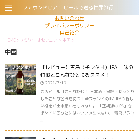
ファウンドビア！ ビールで巡る世界旅行
お問い合わせ
プライバシーポリシー
自己紹介
HOME
>
アジア・オセアニア
>
中国
>
中国
【レビュー】青島（チンタオ）IPA ：味の
特徴とこんなひとにおススメ！
2021/7/19
このビールはこんな感じ！ 日本酒・黒糖・ねっとり
した強烈な苦みを持つ中華ブランドのIPA IPAの新し
い概念が出来るかもしれない。 「正統派のIPA」を
求めているひとにはおススメ出来ない。 青島ブラン
...