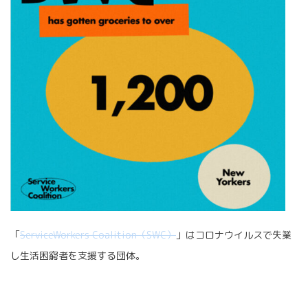
「
ServiceWorkers Coalition（SWC）
」はコロナウイルスで失業
し生活困窮者を支援する団体。