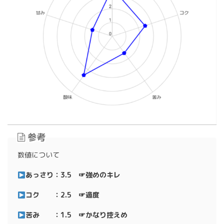
参考
数値について
あっさり：3.5 ☞強めのキレ
コク ：2.5 ☞適度
苦み ：1.5 ☞かなり控えめ