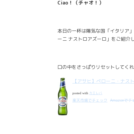
Ciao！（チャオ！）
本日の一杯は陽気な国「イタリア」
ーニ ナストロアズーロ」をご紹介
口の中をさっぱりリセットしてくれ
【アサヒ】ペローニ・ナストロ
カエレバ
posted with
楽天市場でチェック
Amazonで