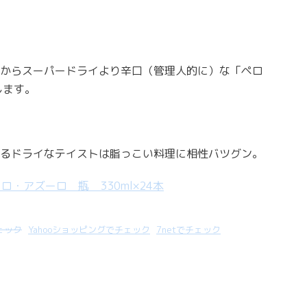
からスーパードライより辛口（管理人的に）な「ペロ
します。
るドライなテイストは脂っこい料理に相性バツグン。
・アズーロ 瓶 330ml×24本
チェック
Yahooショッピングでチェック
7netでチェック