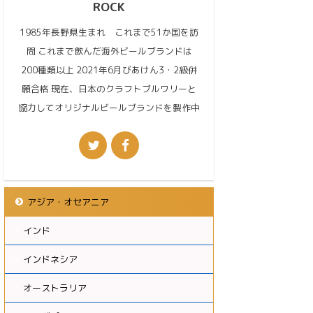
ROCK
1985年長野県生まれ これまで51か国を訪
問 これまで飲んだ海外ビールブランドは
200種類以上 2021年6月びあけん3・2級併
願合格 現在、日本のクラフトブルワリーと
協力してオリジナルビールブランドを製作中
アジア・オセアニア
インド
インドネシア
オーストラリア