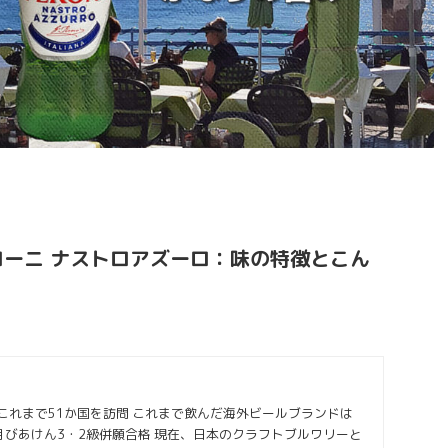
ーニ ナストロアズーロ：味の特徴とこん
 これまで51か国を訪問 これまで飲んだ海外ビールブランドは
年6月びあけん3・2級併願合格 現在、日本のクラフトブルワリーと