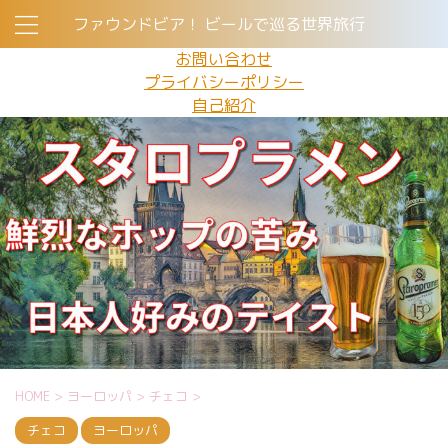
ファウンドビア！ ビールで巡る世界旅行
お問い合わせ
プライバシーポリシー
自己紹介
HOME
>
ヨーロッパ
>
チェコ
>
チェコ
ヨーロッパ