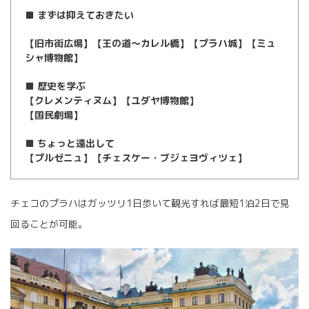
■ まずは抑えておきたい
【旧市街広場】【王の道〜カレル橋】【プラハ城】【ミュ
シャ博物館】
■
歴史を学ぶ
【クレメンティヌム】【ユダヤ博物館】
【国民劇場】
■
ちょっと遠出して
【プルゼニュ】【チェスケー・ブジェヨヴィツェ】
チェコのプラハはガッツリ1日歩いて観光すれば最短1泊2日で見
回ることが可能。